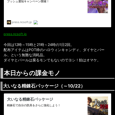
press.ncsoft.jp
今回は12時～15時と21時～24時の1日2回。
配布アイテムはPOT枠のハロウィンキャンディ、ダイヤとパー
ル、という無難な消耗品。
ダイヤとパールは腐るモンでもないのでヨシ！飴はオマケ。
本日からの課金モノ
大いなる精錬石パッケージ（～10/22）