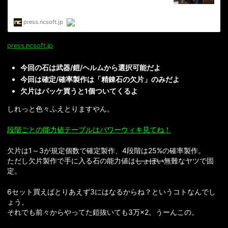
press.ncsoft.jp
今回の石は武器/鎧/ヘルムから選択可能だよ
今回は確定/確率製作は「精錬石の欠片」のみだよ
欠片はパッケ買うと1個ついてくるよ
しれっと色々ふえとりますやん。
段階ごとの能力値テーブルはパワーウィキ見てね！
欠片は1～3が規定個数で確定製作、4段階は25%の確率製作。
ただし欠片製作で手に入る石の能力値は
しょぼい
無難なヤツで固
定。
6セット買えばとりあえず3にはなるからね？というコトなんでし
ょう。
それでも前々からやってた鎧抜いても3万×2。うーんこの。