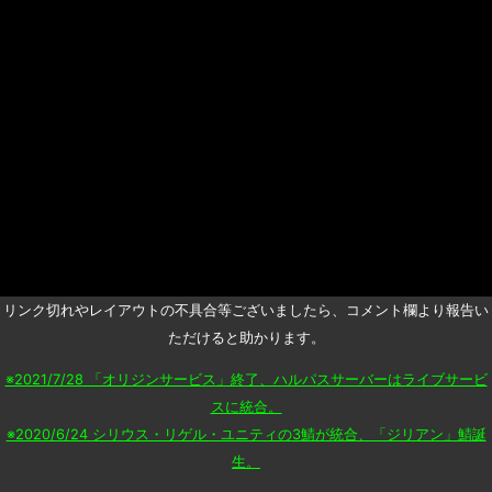
リンク切れやレイアウトの不具合等ございましたら、コメント欄より報告い
ただけると助かります。
※2021/7/28 「オリジンサービス」終了、ハルパスサーバーはライブサービ
スに統合。
※2020/6/24 シリウス・リゲル・ユニティの3鯖が統合、「ジリアン」鯖誕
生。