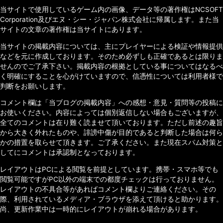
当サイトで使用しているゲーム内の画像、データ等の著作権はNCSOFT
Corporation及びエヌ・シー・ジャパン株式会社に帰属します。また当
サイトの文章の著作権は当サイトにあります。
当サイトの掲載内容については、主にプレイヤーによる検証や情報提供
などを元に作成しております。そのため必ずしも正確であるとは限りま
せんのでご了承下さい。掲載内容の根拠としている事についてはなるべ
く明確にすることを心がけていますので、信憑性については利用者様で
判断をお願いします。
コメント欄は「当ブログの掲載内容」への感想・意見・質問等の投稿に
お使いください。内容によっては個別返信しない場合もございますが、
全てのコメントは在り難く読ませて頂いております。ただし前述の趣旨
から大きく外れたものや、誹謗中傷が目的であると判断した場合は何ら
かの措置を取らせて頂きます。ご了承ください。また現在スパム対策と
してにコメントは承認制となっております。
レイアウトはPCによる閲覧を前提としています。携帯・スマホ等でも
閲覧可能ですがPC以外の端末での都度チェックは行っておりません。
レイアウトの不具合等があればコメント欄よりご連絡ください。その
際、利用されているメディア・ブラウザを添えて頂けると助かります。
尚、更新作業中は一時的にレイアウトが崩れる場合があります。