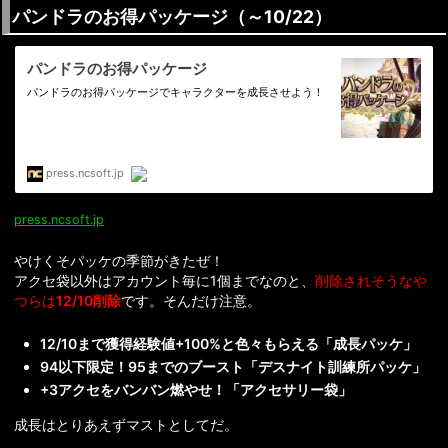
パンドラのお得パッケージ（～10/22）
press.ncsoft.jp
やけくそパッケの季節がきたぜ！
アクセ袋以外はアカウント毎に1個までなのと、
削除されそうなや
つらは
12/10削除
です。そんだけ注意。
12/10まで獲得経験値+100%と色々もらえる「成長パッケ」
94以下限定！95までのブースト「デスナイト訓練所パッケ」
+3アクセをバンバン燃やせ！「アクセサリー袋」
成長はとりあえずマストとしてだ。